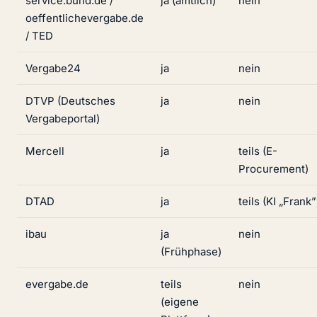
service.bund.de /
ja (amtlich)
nein
oeffentlichevergabe.de
/ TED
Vergabe24
ja
nein
DTVP (Deutsches
ja
nein
Vergabeportal)
Mercell
ja
teils (E-
Procurement)
DTAD
ja
teils (KI „Frank”
ibau
ja
nein
(Frühphase)
evergabe.de
teils
nein
(eigene