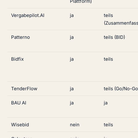
Plattform)
Vergabepilot.AI
ja
teils
(Zusammenfass
Patterno
ja
teils (BID)
Bidfix
ja
teils
TenderFlow
ja
teils (Go/No-Go
BAU AI
ja
ja
Wisebid
nein
teils