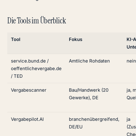
Die Tools im Überblick
Tool
Fokus
KI-A
Unt
service.bund.de /
Amtliche Rohdaten
nein
oeffentlichevergabe.de
/ TED
Vergabescanner
Bau/Handwerk (20
ja, m
Gewerke), DE
Que
Vergabepilot.AI
branchenübergreifend,
ja
DE/EU
(Zu
Chec