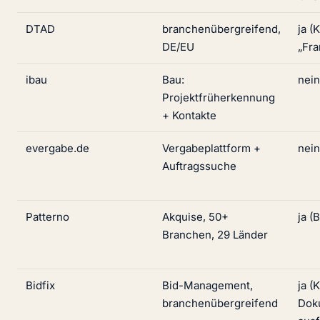
DTAD
branchenübergreifend,
ja (
DE/EU
„Fra
ibau
Bau:
nein
Projektfrüherkennung
+ Kontakte
evergabe.de
Vergabeplattform +
nein
Auftragssuche
Patterno
Akquise, 50+
ja (
Branchen, 29 Länder
Bidfix
Bid-Management,
ja (
branchenübergreifend
Dok