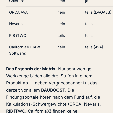
Calcutron
nein
ja
ORCA AVA
nein
teils (LV/GAEB)
Nevaris
nein
teils
RIB iTWO
teils
teils
CaliforniaX (G&W
nein
teils (AVA)
Software)
Das Ergebnis der Matrix:
Nur sehr wenige
Werkzeuge bilden alle drei Stufen in einem
Produkt ab — neben Vergabescanner tut das
derzeit vor allem
BAUBOOST
. Die
Findungsportale hören nach dem Fund auf, die
Kalkulations-Schwergewichte (ORCA, Nevaris,
RIB iTWO, CaliforniaX) finden keine