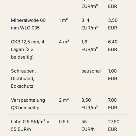
EUR/m²
EUR
Mineralwolle 60
1 m²
3–4
3,50
mm WLG 035
EUR/m²
EUR
GKB 12,5 mm, 4
4 m²
1,6
6,40
Lagen (2 ×
EUR/m²
EUR
beidseitig)
Schrauben,
—
pauschal
1,00
Dichtband,
EUR
Eckschutz
Verspachtelung
2 m²
3,50
7,00
Q3 beidseitig
EUR/m²
EUR
Lohn 0,5 Std/m² ×
0,5 h
55
27,50
55 EUR/h
EUR/h
EUR