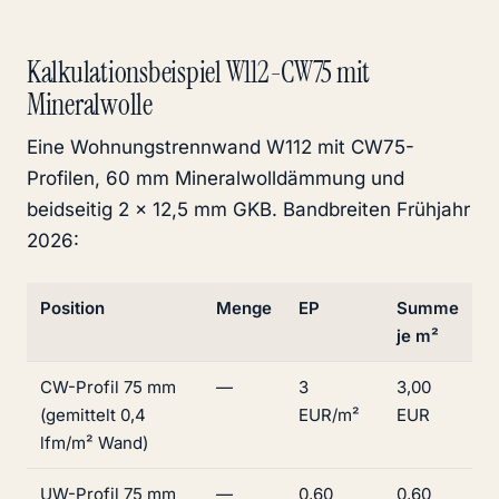
Kalkulationsbeispiel W112-CW75 mit
Mineralwolle
Eine Wohnungstrennwand W112 mit CW75-
Profilen, 60 mm Mineralwolldämmung und
beidseitig 2 × 12,5 mm GKB. Bandbreiten Frühjahr
2026:
Position
Menge
EP
Summe
je m²
CW-Profil 75 mm
—
3
3,00
(gemittelt 0,4
EUR/m²
EUR
lfm/m² Wand)
UW-Profil 75 mm
—
0,60
0,60