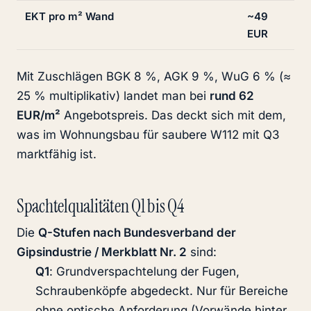
EKT pro m² Wand
~49
EUR
Mit Zuschlägen BGK 8 %, AGK 9 %, WuG 6 % (≈
25 % multiplikativ) landet man bei
rund 62
EUR/m²
Angebotspreis. Das deckt sich mit dem,
was im Wohnungsbau für saubere W112 mit Q3
marktfähig ist.
Spachtelqualitäten Q1 bis Q4
Die
Q-Stufen nach Bundesverband der
Gipsindustrie / Merkblatt Nr. 2
sind:
Q1
: Grundverspachtelung der Fugen,
Schraubenköpfe abgedeckt. Nur für Bereiche
ohne optische Anforderung (Vorwände hinter