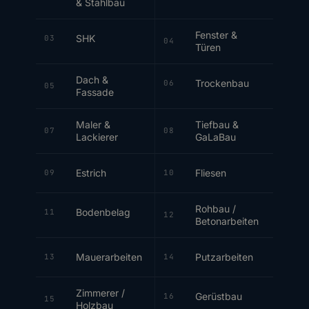
& Stahlbau
Fenster &
SHK
03
04
Türen
Dach &
Trockenbau
06
05
Fassade
Maler &
Tiefbau &
07
08
Lackierer
GaLaBau
Estrich
Fliesen
09
10
Rohbau /
Bodenbelag
11
12
Betonarbeiten
Mauerarbeiten
Putzarbeiten
13
14
Zimmerer /
Gerüstbau
16
15
Holzbau