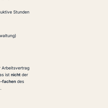
duktive Stunden
waltung)
r Arbeitsvertrag
as ist
nicht
der
5-fachen
des
.