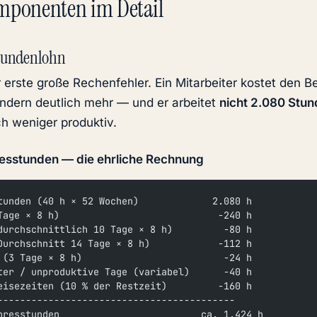
omponenten im Detail
Stundenlohn
r erste große Rechenfehler. Ein Mitarbeiter kostet den B
ondern deutlich mehr — und er arbeitet
nicht 2.080 Stun
h weniger produktiv.
esstunden — die ehrliche Rechnung
tunden (40 h × 52 Wochen)             2.080 h
Tage × 8 h)                            -240 h
durchschnittlich 10 Tage × 8 h)         -80 h
Durchschnitt 14 Tage × 8 h)            -112 h
 (3 Tage × 8 h)                         -24 h
ter / unproduktive Tage (variabel)      -40 h
eisezeiten (10 % der Restzeit)         -160 h
------------------------------------------
hresstunden                         ca. 1.424 h