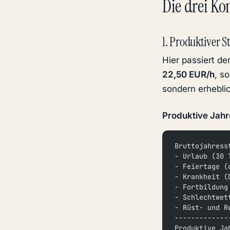
Die drei K
1. Produktiver 
Hier passiert de
22,50 EUR/h
, s
sondern erheblic
Produktive Jahr
Bruttojahress
- Urlaub (30 
- Feiertage (
- Krankheit (
- Fortbildung
- Schlechtwet
- Rüst- und R
-------------
Produktive Ja