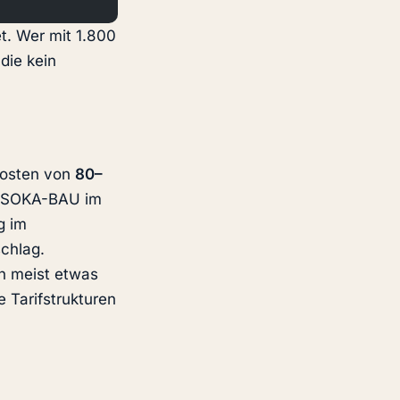
. Wer mit 1.800
die kein
kosten von
80–
e (SOKA-BAU im
g im
chlag.
en meist etwas
e Tarifstrukturen