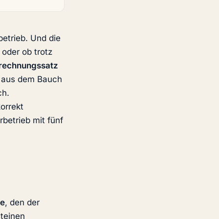
etrieb. Und die
oder ob trotz
rechnungssatz
l aus dem Bauch
ch.
orrekt
betrieb mit fünf
de
, den der
steinen