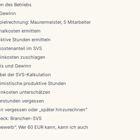
n des Betriebs
 Gewinn
pielrechnung: Maurermeister, 5 Mitarbeiter
onalkosten ermitteln
uktive Stunden ermitteln
nkostenanteil im SVS
einkosten zuschlagen
nis und Gewinn
 bei der SVS-Kalkulation
ptimistische produktive Stunden
inkosten unterschätzen
terstunden vergessen
nn vergessen oder „später hinzurechnen”
check: Branchen-SVS
tbewerb”: Wer 60 EUR kann, kann ich auch