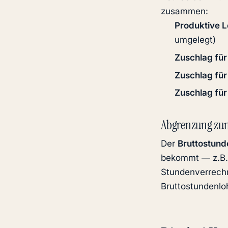
zusammen:
Produktive 
umgelegt)
Zuschlag für
Zuschlag fü
Zuschlag fü
Abgrenzung zu
Der
Bruttostund
bekommt — z.B. 
Stundenverrechn
Bruttostundenloh