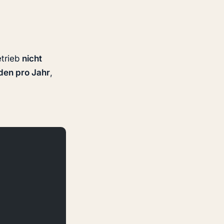
etrieb
nicht
den pro Jahr
,