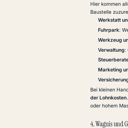
Hier kommen alle
Baustelle zuzur
Werkstatt u
Fuhrpark
: W
Werkzeug u
Verwaltung
:
Steuerberate
Marketing u
Versicherun
Bei kleinen Han
der Lohnkosten
oder hohem Masc
4. Wagnis und 