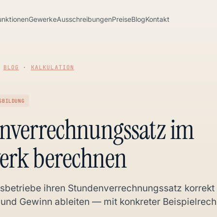
unktionen
Gewerke
Ausschreibungen
Preise
Blog
Kontakt
·
BLOG
·
KALKULATION
SBILDUNG
nverrechnungssatz im
rk berechnen
betriebe ihren Stundenverrechnungssatz korrekt 
und Gewinn ableiten — mit konkreter Beispielrec