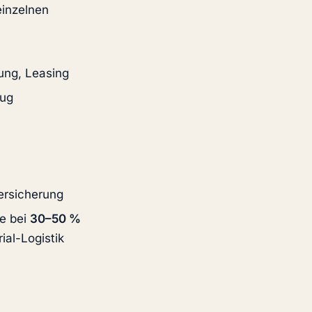
einzelnen
rung, Leasing
eug
versicherung
se bei
30–50 %
ial-Logistik