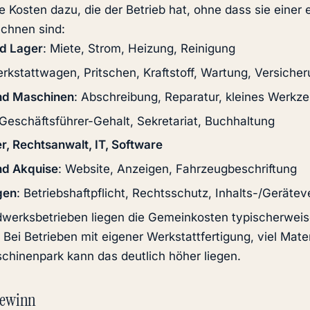
 Kosten dazu, die der Betrieb hat, ohne dass sie einer 
echnen sind:
nd Lager
: Miete, Strom, Heizung, Reinigung
erkstattwagen, Pritschen, Kraftstoff, Wartung, Versiche
nd Maschinen
: Abschreibung, Reparatur, kleines Werkz
 Geschäftsführer-Gehalt, Sekretariat, Buchhaltung
r, Rechtsanwalt, IT, Software
nd Akquise
: Website, Anzeigen, Fahrzeugbeschriftung
gen
: Betriebshaftpflicht, Rechtsschutz, Inhalts-/Geräte
dwerksbetrieben liegen die Gemeinkosten typischerwei
. Bei Betrieben mit eigener Werkstattfertigung, viel Mater
hinenpark kann das deutlich höher liegen.
Gewinn