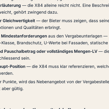
Erläuterung
— die X84 alleine reicht nicht. Eine Beschr
bweicht, gehört zwingend dazu.
 Gleichwertigkeit
— der Bieter muss zeigen, dass seine
ktionen und Qualitäten erbringt.
er Mindestanforderungen
aus den Vergabeunterlagen — 
-Klasse, Brandschutz, U-Werte bei Fassaden, statische
nd Pauschalbetrag oder vollständiges Mengen-LV
— di
chliessend sein.
upt-Position
— die X84 muss klar referenzieren, welch
werden.
ser Punkte, wird das Nebenangebot von der Vergabestelle
 aber gültig.