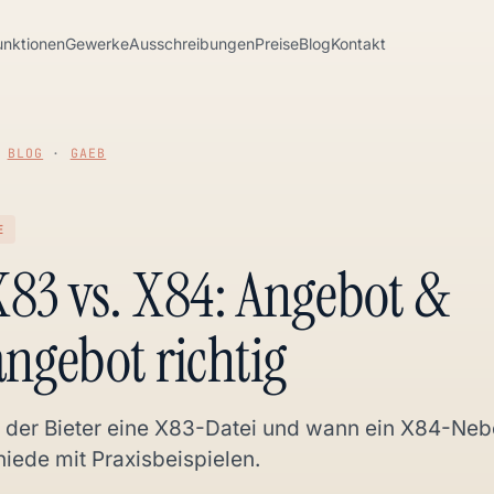
unktionen
Gewerke
Ausschreibungen
Preise
Blog
Kontakt
·
BLOG
·
GAEB
E
83 vs. X84: Angebot &
ngebot richtig
 der Bieter eine X83-Datei und wann ein X84-Ne
iede mit Praxisbeispielen.