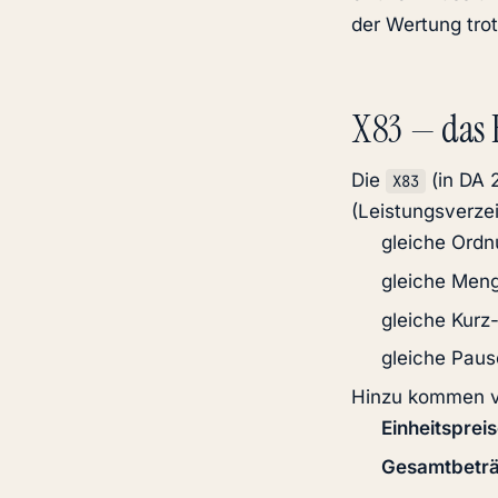
der Wertung tro
X83 — das 
Die
(in DA 
X83
(Leistungsverzei
gleiche Ordn
gleiche Men
gleiche Kurz
gleiche Paus
Hinzu kommen v
Einheitsprei
Gesamtbetr