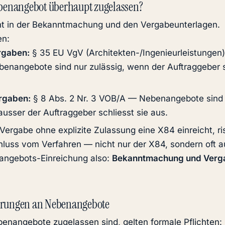
ebenangebot überhaupt zugelassen?
ht in der Bekanntmachung und den Vergabeunterlagen.
en:
rgaben:
§ 35 EU VgV (Architekten-/Ingenieurleistungen)
nangebote sind nur zulässig, wenn der Auftraggeber s
ergaben:
§ 8 Abs. 2 Nr. 3 VOB/A — Nebenangebote sind 
ausser der Auftraggeber schliesst sie aus.
Vergabe ohne explizite Zulassung eine X84 einreicht, ri
luss vom Verfahren — nicht nur der X84, sondern oft a
angebots-Einreichung also:
Bekanntmachung und Verg
erungen an Nebenangebote
enangebote zugelassen sind, gelten formale Pflichten: