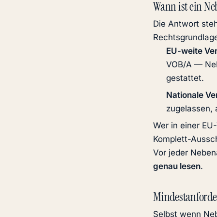
Wann ist ein N
Die Antwort ste
Rechtsgrundlag
EU-weite Ve
VOB/A — Nebe
gestattet.
Nationale V
zugelassen, 
Wer in einer EU-
Komplett-Aussch
Vor jeder Neben
genau lesen
.
Mindestanford
Selbst wenn Neb