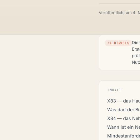
Veröffentlicht am
4. 
Dies
KI-HINWEIS
Erst
prü
Nut
INHALT
X83 — das Ha
Was darf der Bi
X84 — das Ne
Wann ist ein 
Mindestanford