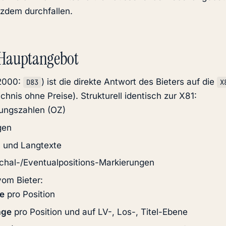
tzdem durchfallen.
Hauptangebot
2000:
) ist die direkte Antwort des Bieters auf die
D83
X
chnis ohne Preise). Strukturell identisch zur X81:
ungszahlen (OZ)
gen
- und Langtexte
chal-/Eventualpositions-Markierungen
om Bieter:
se
pro Position
äge
pro Position und auf LV-, Los-, Titel-Ebene