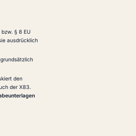
 bzw. § 8 EU
ie ausdrücklich
grundsätzlich
skiert den
uch der X83.
abeunterlagen