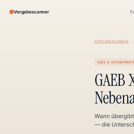
Vergabescanner
F
VERGABESCANNER
GAEB & DATENFORMAT
GAEB X
Nebena
Wann übergibt
— die Untersch