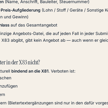
en
(Name, Anschrift, Bauleiter, Steuernummer)
Preis-Aufgliederung
(Lohn / Stoff / Geräte / Sonstige K
n und Gewinn)
hlass
auf das Gesamtangebot
einzige Angebots-Datei, die auf jeden Fall in jeder Submi
 X83 abgibt, gibt kein Angebot ab — auch wenn er gleic
ter in der X83 nicht?
kturell
bindend an die X81
. Verboten ist:
öschen
inzufügen
ern
ern (Bietertextergänzungen sind nur in den dafür vorg